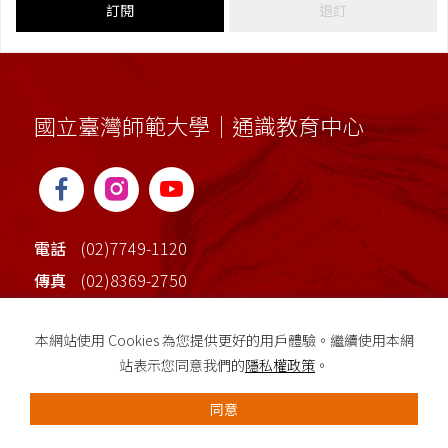
訂閱
退訂
國立臺灣師範大學｜通識教育中心
電話
(02)7749-1120
傳真
(02)8369-2750
地址
臺北市大安區和平東路一段162號(校本部行政
本網站使用 Cookies 為您提供更好的用戶體驗。繼續使用本網
大樓2樓)
站表示您同意我們的
隱私權政策
。
同意
採用全球最先進SSL 256bit 傳輸加密機制