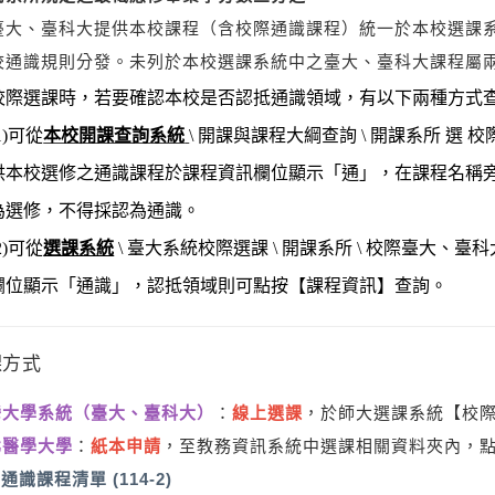
臺大、臺科大提供本校課程（含校際通識課程）統一於本校選課
校通識規則分發。未列於本校選課系統中之臺大、臺科大課程屬
校際選課時，若要確認本校是否認抵通識領域，有以下兩種方式
1)可從
本校開課查詢系統
\ 開課與課程大綱查詢 \ 開課系所 
供本校選修之通識課程於課程資訊欄位顯示「通」，在課程名稱
為選修，不得採認為通識。
2)可從
選課系統
\ 臺大系統校際選課 \ 開課系所 \ 校際臺大、
欄位顯示「通識」，認抵領域則可點按【課程資訊】查詢。
課方式
灣大學系統（臺大、臺科大）
：
線上選課
，於師大選課系統【校
北醫學大學
：
紙本申請
，至教務資訊系統中選課相關資料夾內，
通識課程清單 (114-2)