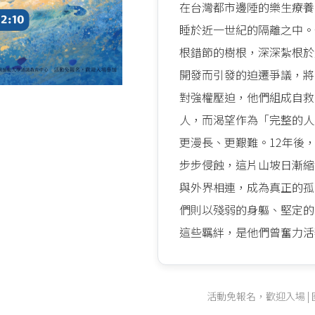
在台灣都市邊陲的樂生療養
睡於近一世紀的隔離之中。
根錯節的樹根，深深紮根於
開發而引發的迫遷爭議，將
對強權壓迫，他們組成自救
人，而渴望作為「完整的人
更漫長、更艱難。12年後
步步侵蝕，這片山坡日漸縮
與外界相連，成為真正的孤
們則以殘弱的身軀、堅定的
這些羈絆，是他們曾奮力活
活動免報名，歡迎入場 |