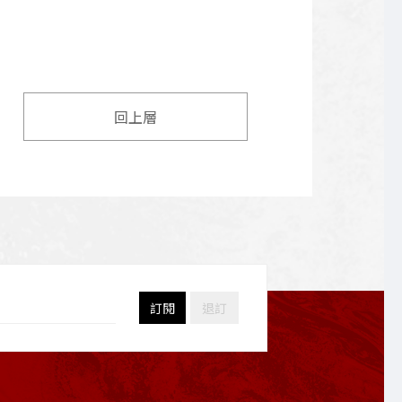
回上層
訂閱
退訂