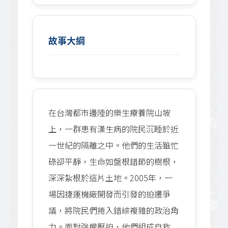
故事大綱
在台灣都市邊陲的樂生療養院山坡
上，一群患有漢生病的院民沉睡於近
一世紀的隔離之中。他們的生活雖忙
碌卻平靜，生命如盤根錯節的樹根，
深深紮根於這片土地。2005年，一
場因捷運機廠開發而引發的迫遷爭
議，將院民們捲入錯綜複雜的政治角
力。面對強權壓迫，他們組成自救