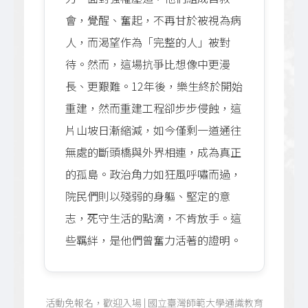
會，覺醒、奮起，不再甘於被視為病
人，而渴望作為「完整的人」被對
待。然而，這場抗爭比想像中更漫
長、更艱難。12年後，樂生終於開始
重建，然而重建工程卻步步侵蝕，這
片山坡日漸縮減，如今僅剩一道通往
無處的斷頭橋與外界相連，成為真正
的孤島。政治角力如狂風呼嘯而過，
院民們則以殘弱的身軀、堅定的意
志，死守生活的點滴，不肯放手。這
些羈絆，是他們曾奮力活著的證明。
活動免報名，歡迎入場 | 國立臺灣師範大學通識教育