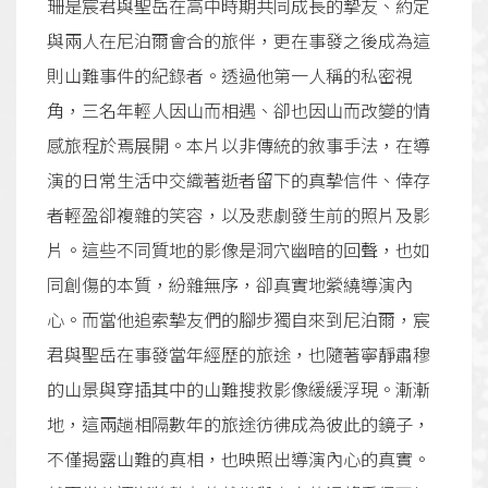
珊是宸君與聖岳在高中時期共同成長的摯友、約定
與兩人在尼泊爾會合的旅伴，更在事發之後成為這
則山難事件的紀錄者。透過他第一人稱的私密視
角，三名年輕人因山而相遇、卻也因山而改變的情
感旅程於焉展開。本片以非傳統的敘事手法，在導
演的日常生活中交織著逝者留下的真摯信件、倖存
者輕盈卻複雜的笑容，以及悲劇發生前的照片及影
片。這些不同質地的影像是洞穴幽暗的回聲，也如
同創傷的本質，紛雜無序，卻真實地縈繞導演內
心。而當他追索摯友們的腳步獨自來到尼泊爾，宸
君與聖岳在事發當年經歷的旅途，也隨著寧靜肅穆
的山景與穿插其中的山難搜救影像緩緩浮現。漸漸
地，這兩趟相隔數年的旅途彷彿成為彼此的鏡子，
不僅揭露山難的真相，也映照出導演內心的真實。