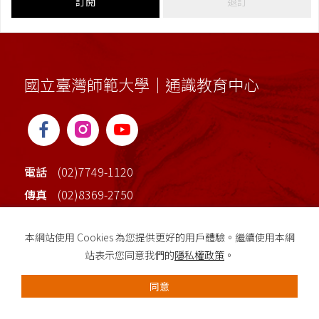
訂閱
退訂
國立臺灣師範大學｜通識教育中心
電話
(02)7749-1120
傳真
(02)8369-2750
地址
臺北市大安區和平東路一段162號(校本部行政
本網站使用 Cookies 為您提供更好的用戶體驗。繼續使用本網
大樓2樓)
站表示您同意我們的
隱私權政策
。
同意
採用全球最先進SSL 256bit 傳輸加密機制