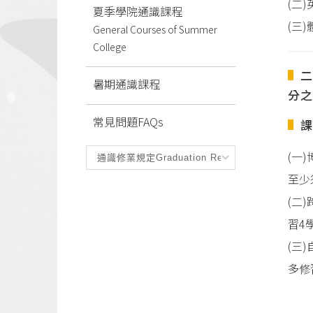
(二
夏季學院通識課程
(三
General Courses of Summer
College
二
暑期通識課程
分之
常見問題FAQs
課
(一
至少
(二
習4
(三
多修