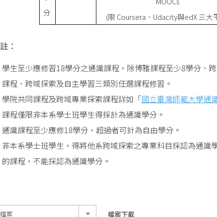
MOOCs
分
(限 Coursera、Udacity與edX 三大
註：
學生至少應修習18學分之通識課程，除博雅課程至少8學分、跨
課程、跨域探索及自主學習三類別任選課程修習。
學院共同課程及跨域專業探索課程詳如
「
國立臺灣師範大學通
課程僅限非本系學士班學生得採計為通識學分。
通識課程至少應修18學分，超過者可計為自由學分。
非本系學士班學生，得將他系跨域探索之專業科目採認為通識
的課程，不能採認為通識學分。
檔案下載
擇檔案