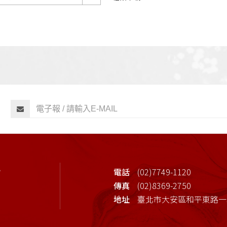
心
電話
(02)7749-1120
傳真
(02)8369-2750
地址
臺北市大安區和平東路一段