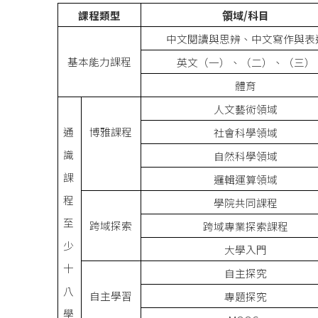
課程類型
領域/科目
中文閱讀與思辨、中文寫作與表
基本能力課程
英文（一）、（二）、（三）
體育
人文藝術領域
通
博雅課程
社會科學領域
識
自然科學領域
課
邏輯運算領域
程
學院共同課程
至
跨域探索
跨域專業探索課程
少
大學入門
十
自主探究
八
自主學習
專題探究
學