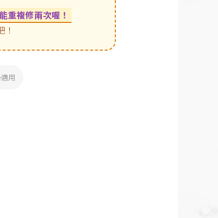
能重複修兩次喔！
吧！
學適用